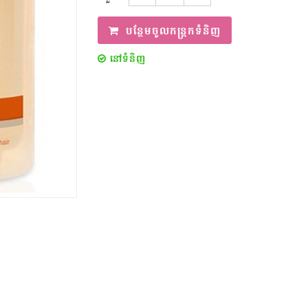
បន្ថែមចូលកន្ត្រកទំនិញ
នៅទំនិញ