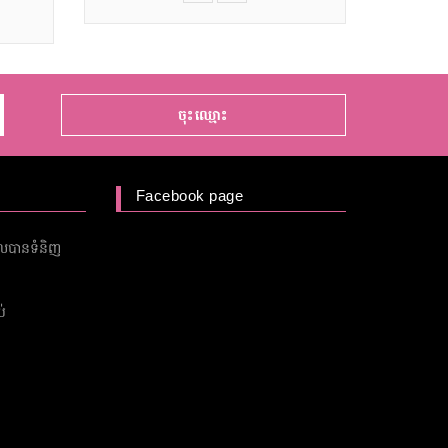
ចុះឈ្មោះ
Facebook page
ួលបានទំនិញ
់