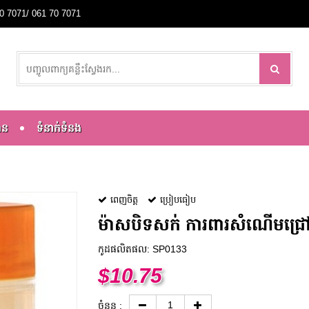
0 70 7071/ 061 70 7071
ាន
ទំនាក់ទំនង
ពេញចិត្ត
ប្រៀបធៀប
ម៉ាសបិទសក់ ការពារសំណើមជ
កូដផលិតផល: SP0133
$
10.75
ចំនួន :