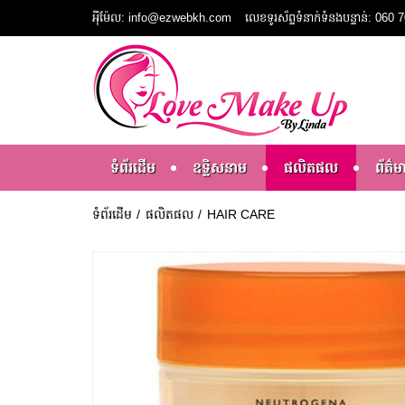
អ៉ីម៉ែល: info@ezwebkh.com
លេខទូរស័ព្ទទំនាក់ទំនងបន្ទាន់: 06
ទំព័រដើម
ឧទ្ទិសនាម
ផលិតផល
ព័ត៌ម
ទំព័រដើម
ផលិតផល
HAIR CARE