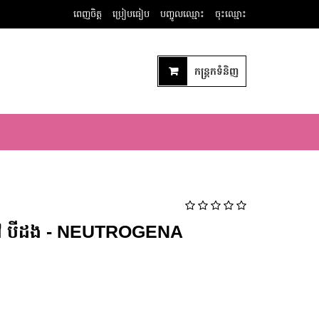
ពេញចិត្ត
ប្រៀបធៀប
បញ្ចូលឈ្មោះ
ចុះឈ្មោះ
កន្ត្រកទំនិញ
្រៅ បីដង - NEUTROGENA