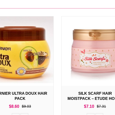
NIER ULTRA DOUX HAIR
SILK SCARF HAIR
PACK
MOISTPACK – ETUDE H
$
8.60
$
9.03
$
7.10
$
7.31