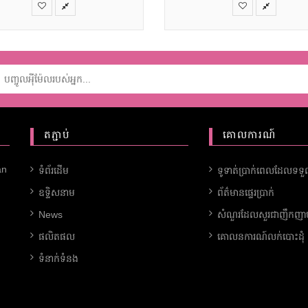
តភ្ជាប់
គោលការណ៍
an
ទំព័រដើម
ទូទាត់ប្រាក់ពេលដែលទទ
ឧទ្ទិសនាម
ព័ត៌មានផ្ទេរប្រាក់
News
សំណួរដែលសួរជាញឹកញាប
ផលិតផល
គោលនការណ៍លក់បោះដុំ
ទំនាក់ទំនង