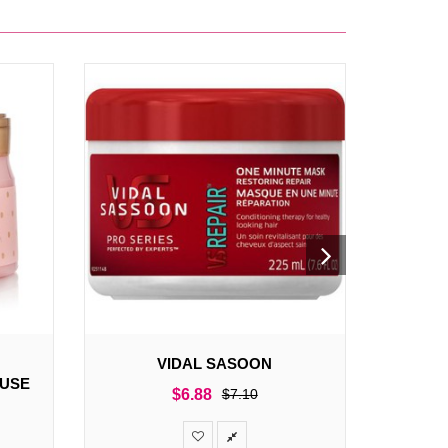
VIDAL SASOON
BI
OUSE
WEIG
$
6.88
$
7.10