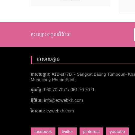
ចុះឈ្មោះទទួលអ៊ីម៉ែល
អាសាយដ្ឋាន
អាសយដ្ឋាន:
#1B-st77BT- Sangkat Baung Tumpoun- Kh
Meanchey-PhnomPenh.
060 70 7071/ 061 70 7071
ទូរស័ព្ទ:
info@ezwebkh.com
អ៉ីម៉ែល:
ezwebkh.com
វិបសាយ:
facebook
twitter
pinterest
youtube