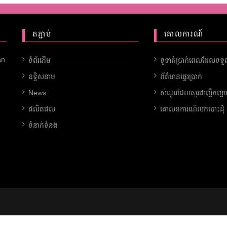
តភ្ជាប់
គោលការណ៍
an
ទំព័រដើម
ទូទាត់ប្រាក់ពេលដែលទទ
ឧទ្ទិសនាម
ព័ត៌មានផ្ទេរប្រាក់
News
សំណួរដែលសួរជាញឹកញាប
ផលិតផល
គោលនការណ៍លក់បោះដុំ
ទំនាក់ទំនង