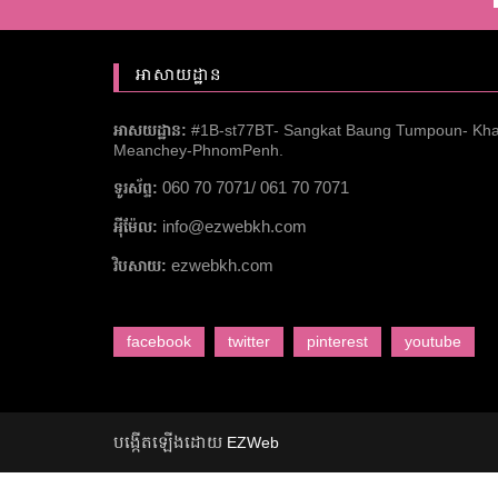
អាសាយដ្ឋាន
អាសយដ្ឋាន:
#1B-st77BT- Sangkat Baung Tumpoun- Kh
Meanchey-PhnomPenh.
060 70 7071/ 061 70 7071
ទូរស័ព្ទ:
info@ezwebkh.com
អ៉ីម៉ែល:
ezwebkh.com
វិបសាយ:
facebook
twitter
pinterest
youtube
បង្កើតឡើងដោយ
EZWeb