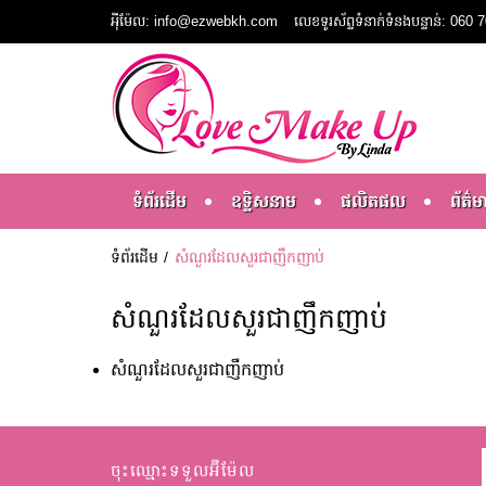
អ៉ីម៉ែល: info@ezwebkh.com
លេខទូរស័ព្ទទំនាក់ទំនងបន្ទាន់: 06
ទំព័រដើម
ឧទ្ទិសនាម
ផលិតផល
ព័ត៌ម
ទំព័រដើម
សំណួរដែលសួរជាញឹកញាប់
សំណួរដែលសួរជាញឹកញាប់
សំណួរដែលសួរជាញឹកញាប់
ចុះឈ្មោះទទួលអ៊ីម៉ែល