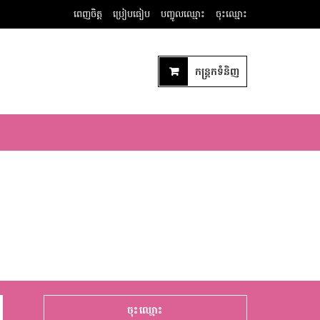
ពេញចិត្ត
ប្រៀបធៀប
បញ្ចូលឈ្មោះ
ចុះឈ្មោះ
កន្ត្រកទំនិញ
ចុះឈ្មោះ